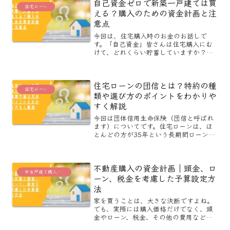
自己資金ゼロで新築一戸建ては買
し、そんな夢のマイホームも...
住宅ローン
える？購入のための資金計画と注
意点
今回は、住宅購入時のお金のお話しで
す。「自己資金」皆さんは住宅購入にむ
けて、どれくらい貯蓄していますか？新
築一戸建てを購入する年齢層としては、
お子様が小中学校に通っている、もしく
はこれから進学という方が多いですよ
住宅ローンの団信とは？特約の種
ね。一人暮らしや、夫婦二人だ...
住宅ローン
類や選び方のポイントをわかりや
すく解説
今回は団体信用生命保険（団信と呼ばれ
ます）についてです。住宅ローンは、ほ
とんどの方が35年という長期間ローンの
返済を行います。今は元気でも、将来、
事故・病気など何が起こるかわかりませ
ん。団体信用生命保険はそんな時の為に
不動産購入の資金計画｜頭金、ロ
加入しておく保険です。...
中古戸建て購入に役立つブログ
ーン、税金を考慮した予算設定方
法
家を買うことは、大きな決断ですよね。
でも、実際には購入価格だけでなく、頭
金やローン、税金、その他の費用など、
考えるべきことがたくさんあります。こ