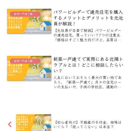
れらをしっかり理解して計画を立てるこ
とで、無理のない家づくりが実現できま
パワービルダーで建売住宅を購入
す。この記事では、どうや...
新築一戸建て購入に役立つブログ
するメリットとデメリットを元社
員が解説！
【元社員が本音で解説】パワービルダー
の建売住宅、買っていい？7つの注意点
「価格はすごく魅力的だけど、品質は本
当に大丈夫？」「安かろう悪かろう、な
んてことにならないかな…」パワービル
ダーが手がける建売住宅を検討する際、
新築一戸建てで実際にある近隣ト
多くの方が期待と不安の入...
新築一戸建て購入に役立つブログ
ラブルとは！どこに相談したらい
い？
人生においておそらく最大の買い物であ
ろう、「新築一戸建て」月々の住宅ロー
ンの支払いや、子供の学校区、通勤の面
など色々な項目を考慮して、やっと見つ
けた「夢のマイホーム」引っ越しの時
は、ワクワクして最高の気分です。しか
し、そんな夢のマイホームも...
【初心者向け】不動産の手付金、相場は
いくら？「返ってこない」は本当？