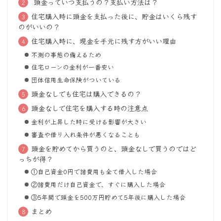
頭金っていつ支払うの？支払い方法は？
住宅購入時に頭金を支払った後に、貯金はいくら残す
のがいいの？
住宅購入時に、現金を手元に残す方がいい理由
不測の事態の備えるため
住宅ローンの金利が一番安い
団体信用生命保険がついている
頭金なしでも住宅は購入できるの？
頭金なしで住宅を購入する時の注意点
金利が上昇した時に受ける影響が大きい
審査や借り入れ条件が悪くなることも
頭金を貯めてから買うのと、頭金なしで買うのではど
っちが得？
①自己資金0円で諸費用も全て借入した場合
②諸費用だけ自己資金で、すぐに購入した場合
③5年間で頭金を500万円貯めて5年後に購入した場合
まとめ