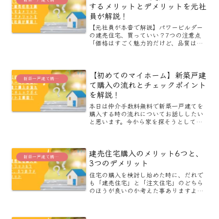
するメリットとデメリットを元社
員が解説！
【元社員が本音で解説】パワービルダー
の建売住宅、買っていい？7つの注意点
「価格はすごく魅力的だけど、品質は本
当に大丈夫？」「安かろう悪かろう、な
んてことにならないかな…」パワービル
ダーが手がける建売住宅を検討する際、
【初めてのマイホーム】新築戸建
多くの方が期待と不安の入...
新築一戸建て購入に役立つブログ
て購入の流れとチェックポイント
を解説！
本日は仲介手数料無料で新築一戸建てを
購入する時の流れについてお話ししたい
と思います。今から家を探そうとしてい
る方にとっては、実際に家の引き渡しを
受けるまでの流れって知りたい情報です
よね。 ここでは、実際に掛かる概算の時
建売住宅購入のメリット6つと、
間とともに家探しの初め...
新築一戸建て購入に役立つブログ
3つのデメリット
住宅の購入を検討し始めた時に、だれで
も「建売住宅」と「注文住宅」のどちら
のほうが良いのか考えた事ありますよ
ね。日本の風潮として、注文住宅 ＞
建売住宅 というのがあります。具体的
な理由は分からないけど、注文住宅の方