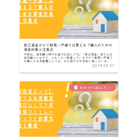
自己資金ゼロで新築一戸建ては買える？購入のための
資金計画と注意点
今回は、住宅購入時のお金のお話しです。「自己資金」皆さんは
住宅購入にむけて、どれくらい貯蓄していますか？新築一戸建て
を購入する年齢層としては、お子様が小中学校に通っている、も
しくはこれから進学という方が多いですよね。一人暮らしや、夫
2019.09.07
婦二人だ...