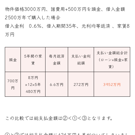
物件価格3000万円、諸費用+500万円を頭金、借入金額
2500万年で購入した場合
借入金利 0.6％、借入期間35年、元利均等返済 、家賃8
万円
支払い金額総合計
5年間の家
毎月返済
支払い金利
頭金
（ローン+頭金+家
賃
金額
総額
賃）
8万円
700万
×12×5年
6.6万円
272万円
3952万円
円
480万円
この比較では総支払金額は②＜①＜③となります。
①と②では総支払金額に426万円も差がついてしまいまし