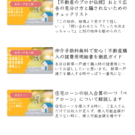
【不動産のプロが伝授】おとり広
が建売住より優れているてい...
新築一戸建て購入に役立つブログ
告の見分け方と騙されないための
チェックリスト
「この物件、相場より安すぎて怪し
い…」「問い合わせたら『たった今決ま
っちゃって』と別の物件を勧められた」
家探しをしていると、こんな風に不動産
会社に対して不信感を抱いてしまう瞬
間、ありますよね。その直感、もしかし
仲介手数料無料で安心！不動産購
たら正しいかもしれません。残念...
新築一戸建て購入に役立つブログ
入の諸費用明細書を徹底ガイド
本日は新築一戸建て購入時の諸費用につ
いてお話ししたいと思います。 新築一戸
建てを購入する時やっぱり一番気になる
のは、「お金」の事ですよね。誰だって
払わなくていい余分な費用は払いたくあ
りません。でもちょっと待っ下さい、あ
住宅ローンの収入合算の一つ「ペ
たなた持っているその諸...
住宅ローン
アローン」について解説します
住宅ローンを借入する時に、ご主人さん
だけでは収入が足らず、借入可能金額が
足りない時に、借入可能金額を増やす方
法として、奥様の収入と合算する方法が
あります。収入合算には「連帯保証型」
「連帯債務型」「ペアローン」の3つの
方法があるのですが、今回...