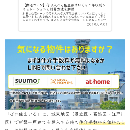
【住宅ローン】借り入れ可能金額はいくら？年収別シ
ミュレーションと計算方法を解説
本日は住宅ローンの借り入れ借入可能金額についてお話ししたい
と思います。家を購入するにあたって住宅ローンを組まずに買う
人はごくわずかです。ほとんどの方が住宅ローンを組むことにな
ります。今回は実際には不動産会社や、銀行に計算してもらうの
2019.09.01
で計算す...
「ゼロ住まいる」は、城東地区（足立区・葛飾区・江戸川
区）で新築一戸建てを購入する時の
仲介手数料を無料にし