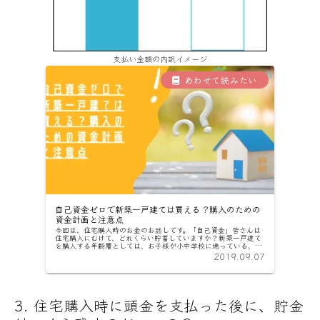
支払い金額の内訳イメージ
自己資金ゼロで新築一戸建ては買える？購入のための
資金計画と注意点
今回は、住宅購入時のお金のお話しです。「自己資金」皆さんは
住宅購入にむけて、どれくらい貯蓄していますか？新築一戸建て
を購入する年齢層としては、お子様が小中学校に通っている、も
しくはこれから進学という方が多いですよね。一人暮らしや、夫
2019.09.07
婦二人だ...
住宅購入時に頭金を支払った後に、貯金