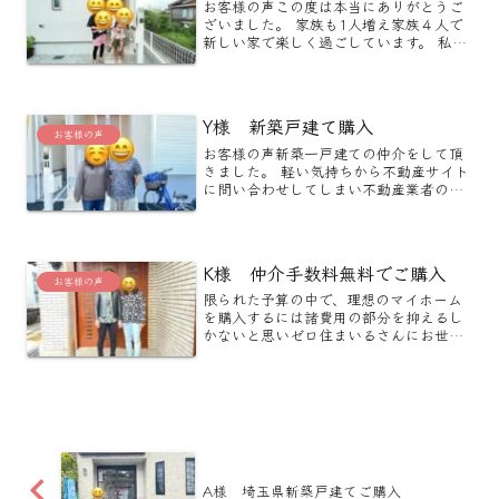
お客様の声この度は本当にありがとうご
ざいました。 家族も1人増え家族４人で
新しい家で楽しく過ごしています。 私達
家族もそうでしたが、自宅を購入するの
は初めての方の方が多いと思います。 そ
のため不動産購入の知識はほとんど無い
ので何を頼りにすれ...
Y様 新築戸建て購入
お客様の声
お客様の声新築一戸建ての仲介をして頂
きました。 軽い気持ちから不動産サイト
に問い合わせしてしまい不動産業者の朝
も昼も夜も問わない鬼電にうんざりして
いた中、自分で見付けたこのゼロ住まい
るさんは他の不動産業者と違いしつこい
電話は一切無く、担当し...
K様 仲介手数料無料でご購入
お客様の声
限られた予算の中で、理想のマイホーム
を購入するには諸費用の部分を抑えるし
かないと思いゼロ住まいるさんにお世話
になる事にしました。 担当の方も人当た
りが良く、とても話しやすい雰囲気の方
でした。 物件の値下げ交渉や、司法書士
報酬の値下げ交渉もし...
A様 埼玉県新築戸建てご購入