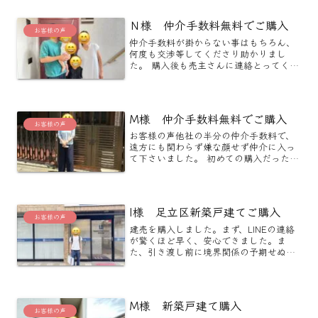
Ｎ様 仲介手数料無料でご購入
お客様の声
仲介手数料が掛からない事はもちろん、
何度も交渉等してくださり助かりまし
た。 購入後も売主さんに連絡とってくれ
たりその後困り事は無いかと親身に聞い
て下さいます。 初めて家買うにあたり不
安でしたが、とても良かったです。 知り
合いにも勧めたいと思...
M様 仲介手数料無料でご購入
お客様の声
お客様の声他社の半分の仲介手数料で、
遠方にも関わらず嫌な顔せず仲介に入っ
て下さいました。 初めての購入だったの
で色々不安があり質問をしましたが、分
かりやすく回答頂け安心して取引を終え
ることができました。 営業の方は話しや
すくとても気さくな方...
I様 足立区新築戸建てご購入
お客様の声
建売を購入しました。まず、LINEの連絡
が驚くほど早く、安心できました。ま
た、引き渡し前に境界関係の予期せぬト
ラブルがありましたが、しっかり対応し
ていただけました。仲介手数料無料とい
うことで何か手抜きされるのでは？と思
っていましたが、そんな...
M様 新築戸建て購入
お客様の声