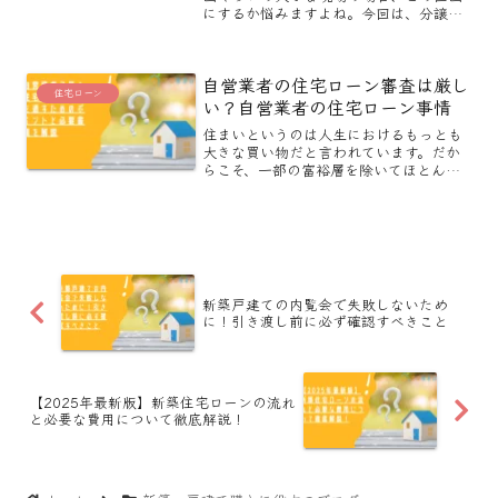
にするか悩みますよね。今回は、分譲現
場の区画の選び方、値段の付け方の根拠
についてお話ししていきます。区画の値
段の付け方同じ分譲地内で価格を決める
自営業者の住宅ローン審査は厳し
場合、もちろん基準があ...
住宅ローン
い？自営業者の住宅ローン事情
住まいというのは人生におけるもっとも
大きな買い物だと言われています。だか
らこそ、一部の富裕層を除いてほとんど
の方が住宅ローンを利用して、住まいを
購入することになります。ただ、この住
宅ローンにも審査があります。一般的に
は自営業者は住宅ローンを...
新築戸建ての内覧会で失敗しないため
に！引き渡し前に必ず確認すべきこと
【2025年最新版】新築住宅ローンの流れ
と必要な費用について徹底解説！