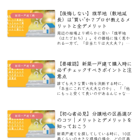
ますか？家具、引っ越し、電化製品など
たくさんあるんです。 今回は、そんな資
【後悔しない】旗竿地（敷地延
金計画に入れ忘れがち...
新築一戸建て購入に役立つブログ
長）は“買い”か？プロが教えるメ
リットと全デメリット
周辺の相場より明らかに安い「旗竿地
（はたざおち）」。その価格に強く惹か
れる一方で、「日当たりは大丈夫？」
「車の出し入れは不便じゃない？」「将
来売れるの？」といった、尽きない不安
を抱えている方も多いのではないでしょ
【要確認】新築一戸建て購入時に
うか。そのお気持ち、とてもよ...
新築一戸建て購入に役立つブログ
必ずチェックすべきポイントと注
意点
誰でも大きな買い物を決断する時に、
「本当にこれで大丈夫なのか」、「「他
にもっと安くて良いのがあるんじゃない
のか」って不安になる時がありますよ
ね。私はネットショッピングで雑貨を買
う時でさえ、色々なサイトを調べてしま
【初心者必見】分譲地の区画選び
います。人生で一番大きな買い...
新築一戸建て購入に役立つブログ
のコツ｜メリットとデメリットを
知っておこう
新築戸建てを探してしている時に、10区
画くらいの大きな現場の場合、どの区画