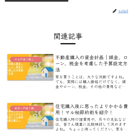
soleil
関連記事
不動産購入の資金計画｜頭金、ロ
中古戸建て購入に役立つブログ
ーン、税金を考慮した予算設定方
法
家を買うことは、大きな決断ですよね。
でも、実際には購入価格だけでなく、頭
金やローン、税金、その他の費用など、
考えるべきことがたくさんあります。こ
れらをしっかり理解して計画を立てるこ
とで、無理のない家づくりが実現できま
住宅購入後に思ったよりかかる費
す。この記事では、どうや...
新築一戸建て購入に役立つブログ
用！マル秘節約術を紹介！
住宅購入時の諸費用や、月々の支払など
は、皆さん慎重に比較検討して決めます
よね。 ちょっと待ってください、家を購
入してからかかる費用について調べてい